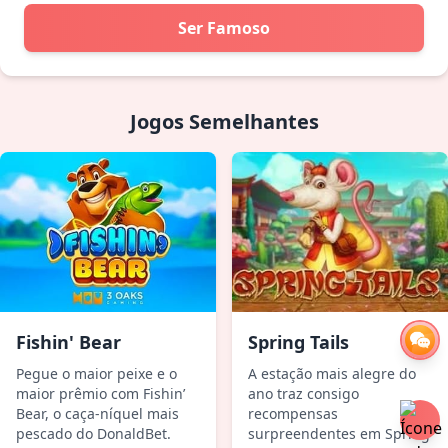
Ser Famoso
Jogos Semelhantes
Fishin' Bear
Spring Tails
Pegue o maior peixe e o
A estação mais alegre do
maior prêmio com Fishin’
ano traz consigo
Bear, o caça-níquel mais
recompensas
pescado do DonaldBet.
surpreendentes em Spring