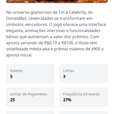
No universo glamoroso de I'm a Celebrity, do
DonaldBet, celebridades se transformam em
símbolos vencedores. O jogo oferece uma interface
elegante, animações imersivas e funcionalidades
bônus que aumentam o valor dos prêmios. Com
aposta variando de R$0,10 a R$100, o título tem
volatilidade média-alta e prêmio máximo de x900 a
aposta inicial.
Roletas
Linhas
5
3
Linhas de Pagamento
Frequência de Acerto
25
27%