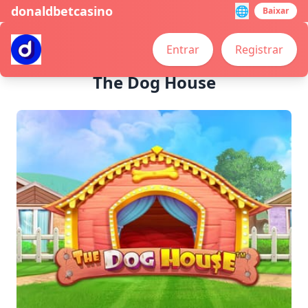
donaldbetcasino
🌐
Baixar
Entrar
Registrar
The Dog House